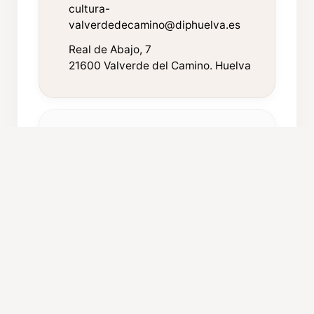
cultura-
valverdedecamino@diphuelva.es
Real de Abajo, 7
21600 Valverde del Camino. Huelva
FICHA TÉCNICA
Año de fundación:
1962
Componentes:
34
Procedencia:
Valverde del Camino
Caché orientativo:
variable