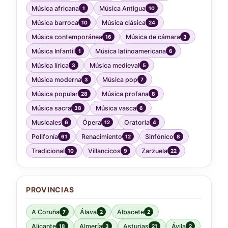
Música africana
Música Antigua
1
10
Música barroca
Música clásica
10
24
Música contemporánea
Música de cámara
16
3
Música Infantil
Música latinoamericana
1
6
Música lírica
Música medieval
3
5
Música moderna
Música pop
3
7
Música popular
Música profana
28
8
Música sacra
Música vasca
38
6
Musicales
Ópera
Oratoria
6
12
4
Polifonía
Renacimiento
Sinfónico
61
12
8
Tradicional
Villancicos
Zarzuela
10
9
22
PROVINCIAS
A Coruña
Álava
Albacete
7
2
2
Alicante
Almería
Asturias
Ávila
18
3
21
2