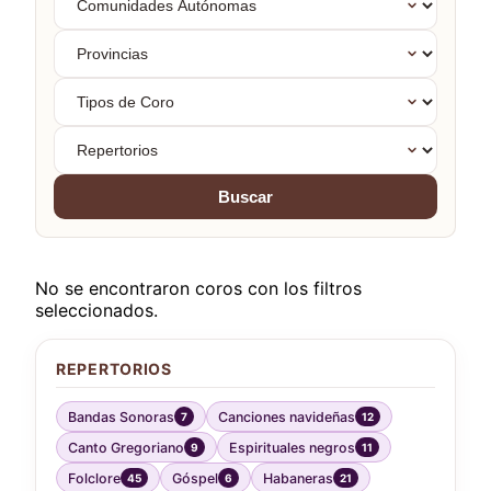
Autónomas
Provincias
Tipos
de
Coro
Repertorios
Buscar
No se encontraron coros con los filtros
seleccionados.
REPERTORIOS
Bandas Sonoras
Canciones navideñas
7
12
Canto Gregoriano
Espirituales negros
9
11
Folclore
Góspel
Habaneras
45
6
21