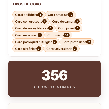
TIPOS DE CORO
Coral polifónica
Coro amateur
4
12
Coro con orquesta
Coro de cámara
5
1
Coro de voces blancas
Coro juvenil
8
3
Coro masculino
Coro mixto
1
18
Coro parroquial / litúrgico
Coro profesional
2
2
Coro sinfónico
Coro universitario
3
2
356
COROS REGISTRADOS