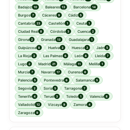
Badajoz
Baleares
Barcelona
10
13
14
Burgos
Cáceres
Cádiz
7
9
5
Cantabria
Castellón
Ceuta
23
1
1
Ciudad Real
Córdoba
Cuenca
8
3
2
Girona
Granada
Guadalajara
2
13
1
Guipúzcoa
Huelva
Huesca
Jaén
8
3
3
5
La Rioja
Las Palmas
León
Lleida
3
6
8
7
Lugo
Madrid
Málaga
Melilla
2
21
11
1
Murcia
Navarra
Ourense
7
17
6
Palencia
Pontevedra
Salamanca
5
6
5
Segovia
Soria
Tarragona
2
5
7
Tenerife
Teruel
Toledo
Valencia
4
3
1
8
Valladolid
Vizcaya
Zamora
12
9
4
Zaragoza
9