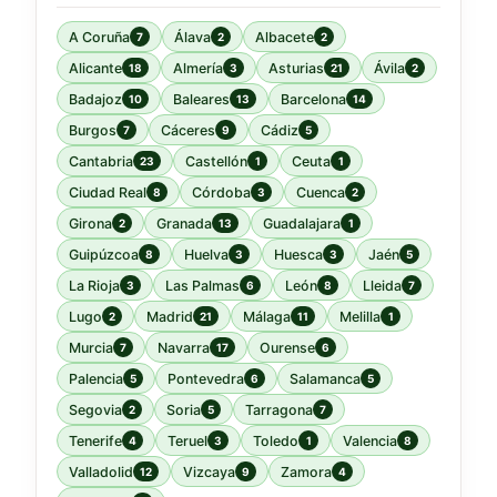
A Coruña
Álava
Albacete
7
2
2
Alicante
Almería
Asturias
Ávila
18
3
21
2
Badajoz
Baleares
Barcelona
10
13
14
Burgos
Cáceres
Cádiz
7
9
5
Cantabria
Castellón
Ceuta
23
1
1
Ciudad Real
Córdoba
Cuenca
8
3
2
Girona
Granada
Guadalajara
2
13
1
Guipúzcoa
Huelva
Huesca
Jaén
8
3
3
5
La Rioja
Las Palmas
León
Lleida
3
6
8
7
Lugo
Madrid
Málaga
Melilla
2
21
11
1
Murcia
Navarra
Ourense
7
17
6
Palencia
Pontevedra
Salamanca
5
6
5
Segovia
Soria
Tarragona
2
5
7
Tenerife
Teruel
Toledo
Valencia
4
3
1
8
Valladolid
Vizcaya
Zamora
12
9
4