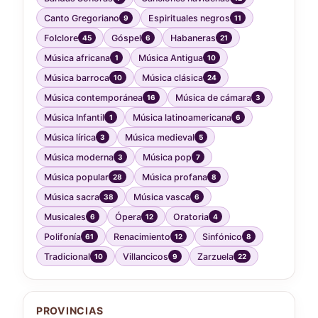
Canto Gregoriano
Espirituales negros
9
11
Folclore
Góspel
Habaneras
45
6
21
Música africana
Música Antigua
1
10
Música barroca
Música clásica
10
24
Música contemporánea
Música de cámara
16
3
Música Infantil
Música latinoamericana
1
6
Música lírica
Música medieval
3
5
Música moderna
Música pop
3
7
Música popular
Música profana
28
8
Música sacra
Música vasca
38
6
Musicales
Ópera
Oratoria
6
12
4
Polifonía
Renacimiento
Sinfónico
61
12
8
Tradicional
Villancicos
Zarzuela
10
9
22
PROVINCIAS