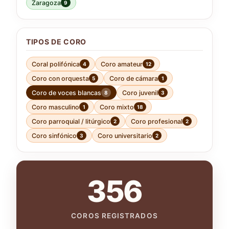
Zaragoza
9
TIPOS DE CORO
Coral polifónica
Coro amateur
4
12
Coro con orquesta
Coro de cámara
5
1
Coro de voces blancas
Coro juvenil
8
3
Coro masculino
Coro mixto
1
18
Coro parroquial / litúrgico
Coro profesional
2
2
Coro sinfónico
Coro universitario
3
2
356
COROS REGISTRADOS