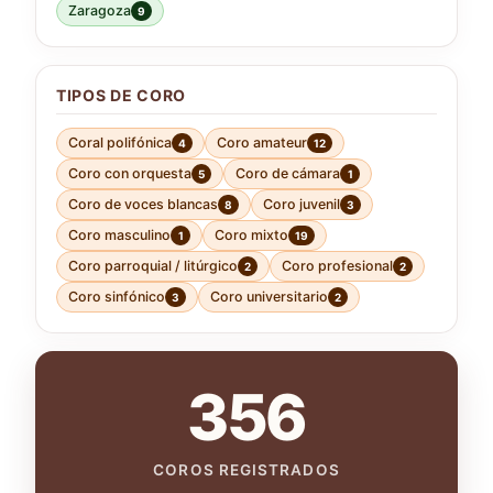
Zaragoza
9
TIPOS DE CORO
Coral polifónica
Coro amateur
4
12
Coro con orquesta
Coro de cámara
5
1
Coro de voces blancas
Coro juvenil
8
3
Coro masculino
Coro mixto
1
19
Coro parroquial / litúrgico
Coro profesional
2
2
Coro sinfónico
Coro universitario
3
2
356
COROS REGISTRADOS