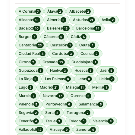
A Coruña
Álava
Albacete
7
2
2
Alicante
Almería
Asturias
Ávila
18
3
21
2
Badajoz
Baleares
Barcelona
10
13
14
Burgos
Cáceres
Cádiz
7
9
5
Cantabria
Castellón
Ceuta
23
1
1
Ciudad Real
Córdoba
Cuenca
8
3
2
Girona
Granada
Guadalajara
2
13
1
Guipúzcoa
Huelva
Huesca
Jaén
8
3
3
5
La Rioja
Las Palmas
León
Lleida
3
6
8
7
Lugo
Madrid
Málaga
Melilla
2
21
11
1
Murcia
Navarra
Ourense
7
17
6
Palencia
Pontevedra
Salamanca
5
6
5
Segovia
Soria
Tarragona
2
5
7
Tenerife
Teruel
Toledo
Valencia
4
3
1
8
Valladolid
Vizcaya
Zamora
12
9
4