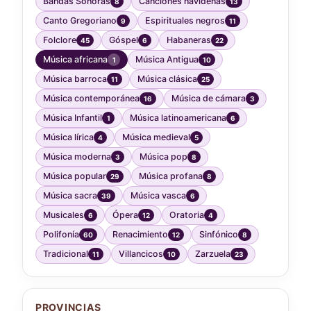
Bandas Sonoras
Canciones navideñas
8
13
Canto Gregoriano
Espirituales negros
9
11
Folclore
Góspel
Habaneras
45
6
22
Música africana
Música Antigua
1
10
Música barroca
Música clásica
11
25
Música contemporánea
Música de cámara
16
3
Música Infantil
Música latinoamericana
1
6
Música lírica
Música medieval
4
5
Música moderna
Música pop
3
8
Música popular
Música profana
29
8
Música sacra
Música vasca
39
6
Musicales
Ópera
Oratoria
6
12
4
Polifonía
Renacimiento
Sinfónico
60
12
8
Tradicional
Villancicos
Zarzuela
11
10
23
PROVINCIAS