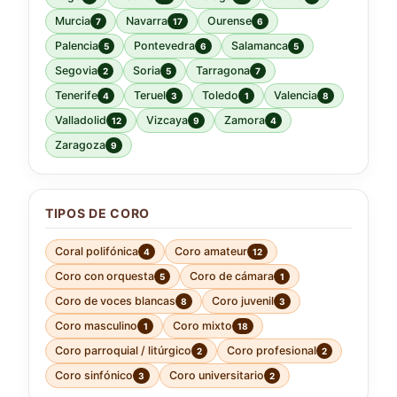
Murcia
Navarra
Ourense
7
17
6
Palencia
Pontevedra
Salamanca
5
6
5
Segovia
Soria
Tarragona
2
5
7
Tenerife
Teruel
Toledo
Valencia
4
3
1
8
Valladolid
Vizcaya
Zamora
12
9
4
Zaragoza
9
TIPOS DE CORO
Coral polifónica
Coro amateur
4
12
Coro con orquesta
Coro de cámara
5
1
Coro de voces blancas
Coro juvenil
8
3
Coro masculino
Coro mixto
1
18
Coro parroquial / litúrgico
Coro profesional
2
2
Coro sinfónico
Coro universitario
3
2