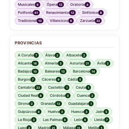
Musicales
Ópera
Oratoria
6
12
4
Polifonía
Renacimiento
Sinfónico
61
12
8
Tradicional
Villancicos
Zarzuela
10
9
22
PROVINCIAS
A Coruña
Álava
Albacete
7
2
2
Alicante
Almería
Asturias
Ávila
18
3
21
2
Badajoz
Baleares
Barcelona
10
13
14
Burgos
Cáceres
Cádiz
7
9
5
Cantabria
Castellón
Ceuta
23
1
1
Ciudad Real
Córdoba
Cuenca
8
3
2
Girona
Granada
Guadalajara
2
13
1
Guipúzcoa
Huelva
Huesca
Jaén
8
3
3
5
La Rioja
Las Palmas
León
Lleida
3
6
8
7
Lugo
Madrid
Málaga
Melilla
2
21
11
1