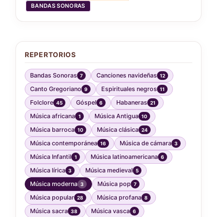
BANDAS SONORAS
REPERTORIOS
Bandas Sonoras
Canciones navideñas
7
12
Canto Gregoriano
Espirituales negros
9
11
Folclore
Góspel
Habaneras
45
6
21
Música africana
Música Antigua
1
10
Música barroca
Música clásica
10
24
Música contemporánea
Música de cámara
16
3
Música Infantil
Música latinoamericana
1
6
Música lírica
Música medieval
3
5
Música moderna
Música pop
3
7
Música popular
Música profana
28
8
Música sacra
Música vasca
38
6