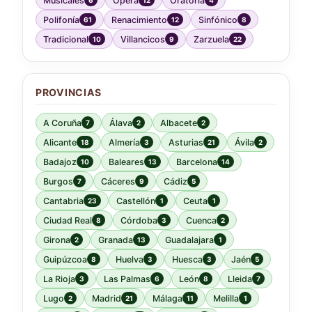
Musicales
Ópera
Oratoria
6
12
4
Polifonía
Renacimiento
Sinfónico
61
12
8
Tradicional
Villancicos
Zarzuela
10
9
22
PROVINCIAS
A Coruña
Álava
Albacete
7
2
2
Alicante
Almería
Asturias
Ávila
18
3
21
2
Badajoz
Baleares
Barcelona
10
13
14
Burgos
Cáceres
Cádiz
7
9
5
Cantabria
Castellón
Ceuta
23
1
1
Ciudad Real
Córdoba
Cuenca
8
3
2
Girona
Granada
Guadalajara
2
13
1
Guipúzcoa
Huelva
Huesca
Jaén
8
3
3
5
La Rioja
Las Palmas
León
Lleida
3
6
8
7
Lugo
Madrid
Málaga
Melilla
2
21
11
1