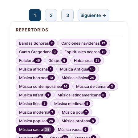
1
2
3
Siguiente →
REPERTORIOS
Bandas Sonoras
Canciones navideñas
7
12
Canto Gregoriano
Espirituales negros
9
11
Folclore
Góspel
Habaneras
45
6
21
Música africana
Música Antigua
1
10
Música barroca
Música clásica
10
24
Música contemporánea
Música de cámara
16
3
Música Infantil
Música latinoamericana
1
6
Música lírica
Música medieval
3
5
Música moderna
Música pop
3
7
Música popular
Música profana
28
8
Música sacra
Música vasca
38
6