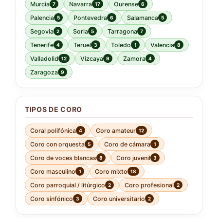
Murcia
Navarra
Ourense
7
17
6
Palencia
Pontevedra
Salamanca
5
6
5
Segovia
Soria
Tarragona
2
5
7
Tenerife
Teruel
Toledo
Valencia
4
3
1
8
Valladolid
Vizcaya
Zamora
12
9
4
Zaragoza
9
TIPOS DE CORO
Coral polifónica
Coro amateur
4
12
Coro con orquesta
Coro de cámara
5
1
Coro de voces blancas
Coro juvenil
8
3
Coro masculino
Coro mixto
1
18
Coro parroquial / litúrgico
Coro profesional
2
2
Coro sinfónico
Coro universitario
3
2