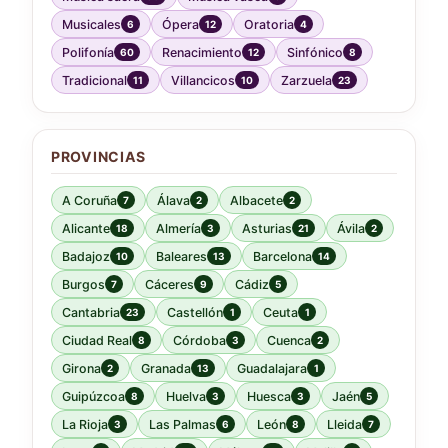
Musicales
Ópera
Oratoria
6
12
4
Polifonía
Renacimiento
Sinfónico
60
12
8
Tradicional
Villancicos
Zarzuela
11
10
23
PROVINCIAS
A Coruña
Álava
Albacete
7
2
2
Alicante
Almería
Asturias
Ávila
18
3
21
2
Badajoz
Baleares
Barcelona
10
13
14
Burgos
Cáceres
Cádiz
7
9
5
Cantabria
Castellón
Ceuta
23
1
1
Ciudad Real
Córdoba
Cuenca
8
3
2
Girona
Granada
Guadalajara
2
13
1
Guipúzcoa
Huelva
Huesca
Jaén
8
3
3
5
La Rioja
Las Palmas
León
Lleida
3
6
8
7