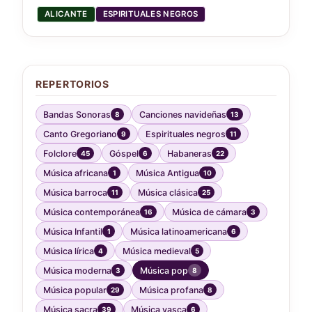
ALICANTE
ESPIRITUALES NEGROS
REPERTORIOS
Bandas Sonoras
Canciones navideñas
8
13
Canto Gregoriano
Espirituales negros
9
11
Folclore
Góspel
Habaneras
45
6
22
Música africana
Música Antigua
1
10
Música barroca
Música clásica
11
25
Música contemporánea
Música de cámara
16
3
Música Infantil
Música latinoamericana
1
6
Música lírica
Música medieval
4
5
Música moderna
Música pop
3
8
Música popular
Música profana
29
8
Música sacra
Música vasca
39
6