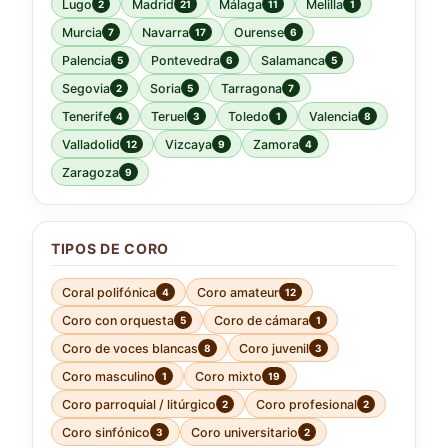
Lugo
Madrid
Málaga
Melilla
2
21
11
1
Murcia
Navarra
Ourense
7
17
6
Palencia
Pontevedra
Salamanca
5
6
5
Segovia
Soria
Tarragona
2
5
7
Tenerife
Teruel
Toledo
Valencia
4
3
1
8
Valladolid
Vizcaya
Zamora
12
9
4
Zaragoza
9
TIPOS DE CORO
Coral polifónica
Coro amateur
4
12
Coro con orquesta
Coro de cámara
5
1
Coro de voces blancas
Coro juvenil
8
3
Coro masculino
Coro mixto
1
19
Coro parroquial / litúrgico
Coro profesional
2
2
Coro sinfónico
Coro universitario
3
2