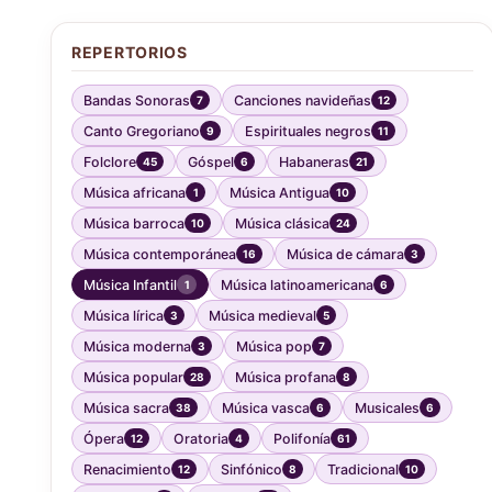
REPERTORIOS
Bandas Sonoras
Canciones navideñas
7
12
Canto Gregoriano
Espirituales negros
9
11
Folclore
Góspel
Habaneras
45
6
21
Música africana
Música Antigua
1
10
Música barroca
Música clásica
10
24
Música contemporánea
Música de cámara
16
3
Música Infantil
Música latinoamericana
1
6
Música lírica
Música medieval
3
5
Música moderna
Música pop
3
7
Música popular
Música profana
28
8
Música sacra
Música vasca
Musicales
38
6
6
Ópera
Oratoria
Polifonía
12
4
61
Renacimiento
Sinfónico
Tradicional
12
8
10