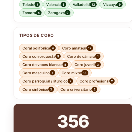
Toledo
Valencia
Valladolid
Vizcaya
1
8
12
9
Zamora
Zaragoza
4
9
TIPOS DE CORO
Coral polifónica
Coro amateur
4
12
Coro con orquesta
Coro de cámara
5
1
Coro de voces blancas
Coro juvenil
8
3
Coro masculino
Coro mixto
1
18
Coro parroquial / litúrgico
Coro profesional
2
2
Coro sinfónico
Coro universitario
3
2
356