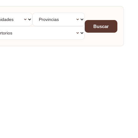
dades
Provincias
mas
Buscar
orios