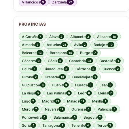
Villancicos
Zarzuela
9
22
PROVINCIAS
A Coruña
Álava
Albacete
Alicante
7
2
2
18
Almería
Asturias
Ávila
Badajoz
3
21
2
10
Baleares
Barcelona
Burgos
13
14
7
Cáceres
Cádiz
Cantabria
Castellón
9
5
23
1
Ceuta
Ciudad Real
Córdoba
Cuenca
1
8
3
2
Girona
Granada
Guadalajara
2
13
1
Guipúzcoa
Huelva
Huesca
Jaén
8
3
3
5
La Rioja
Las Palmas
León
Lleida
3
6
8
7
Lugo
Madrid
Málaga
Melilla
2
21
11
1
Murcia
Navarra
Ourense
Palencia
7
17
6
5
Pontevedra
Salamanca
Segovia
6
5
2
Soria
Tarragona
Tenerife
Teruel
5
7
4
3