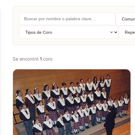
Buscar
Comuni
por
Autóno
nombre...
Tipos
Repert
de
Coro
Se encontró
1
coro