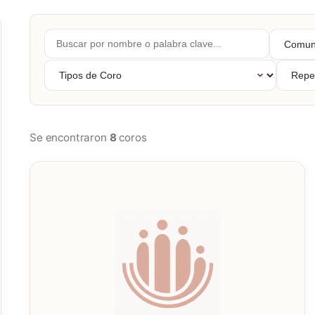
Buscar
Comuni
por
Autóno
nombre...
Tipos
Repert
de
Coro
Se encontraron
8
coros