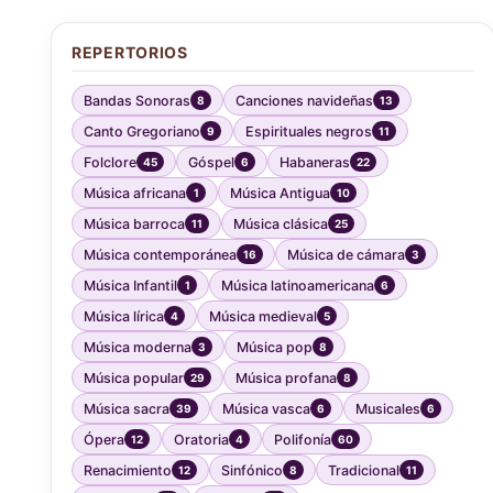
REPERTORIOS
Bandas Sonoras
Canciones navideñas
8
13
Canto Gregoriano
Espirituales negros
9
11
Folclore
Góspel
Habaneras
45
6
22
Música africana
Música Antigua
1
10
Música barroca
Música clásica
11
25
Música contemporánea
Música de cámara
16
3
Música Infantil
Música latinoamericana
1
6
Música lírica
Música medieval
4
5
Música moderna
Música pop
3
8
Música popular
Música profana
29
8
Música sacra
Música vasca
Musicales
39
6
6
Ópera
Oratoria
Polifonía
12
4
60
Renacimiento
Sinfónico
Tradicional
12
8
11