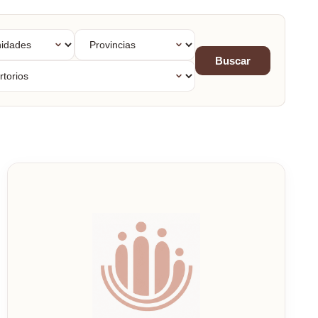
dades
Provincias
mas
Buscar
orios