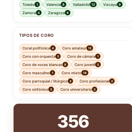
Toledo
Valencia
Valladolid
Vizcaya
1
8
12
9
Zamora
Zaragoza
4
9
TIPOS DE CORO
Coral polifónica
Coro amateur
4
12
Coro con orquesta
Coro de cámara
5
1
Coro de voces blancas
Coro juvenil
8
3
Coro masculino
Coro mixto
1
19
Coro parroquial / litúrgico
Coro profesional
2
2
Coro sinfónico
Coro universitario
3
2
356