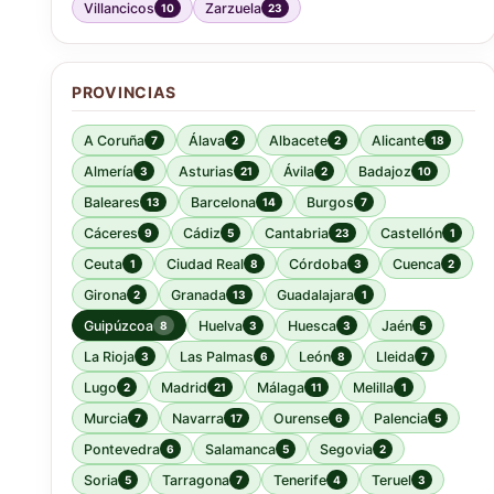
Villancicos
Zarzuela
10
23
PROVINCIAS
A Coruña
Álava
Albacete
Alicante
7
2
2
18
Almería
Asturias
Ávila
Badajoz
3
21
2
10
Baleares
Barcelona
Burgos
13
14
7
Cáceres
Cádiz
Cantabria
Castellón
9
5
23
1
Ceuta
Ciudad Real
Córdoba
Cuenca
1
8
3
2
Girona
Granada
Guadalajara
2
13
1
Guipúzcoa
Huelva
Huesca
Jaén
8
3
3
5
La Rioja
Las Palmas
León
Lleida
3
6
8
7
Lugo
Madrid
Málaga
Melilla
2
21
11
1
Murcia
Navarra
Ourense
Palencia
7
17
6
5
Pontevedra
Salamanca
Segovia
6
5
2
Soria
Tarragona
Tenerife
Teruel
5
7
4
3