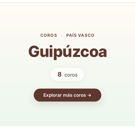
COROS
›
PAÍS VASCO
Guipúzcoa
8
coros
Explorar más coros →