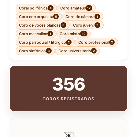
Coral polifónica
Coro amateur
4
12
Coro con orquesta
Coro de cámara
5
1
Coro de voces blancas
Coro juvenil
8
3
Coro masculino
Coro mixto
1
19
Coro parroquial / litúrgico
Coro profesional
2
2
Coro sinfónico
Coro universitario
3
2
356
COROS REGISTRADOS
✉️