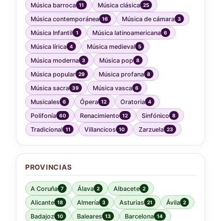
Música barroca
Música clásica
11
25
Música contemporánea
Música de cámara
16
3
Música Infantil
Música latinoamericana
1
6
Música lírica
Música medieval
4
5
Música moderna
Música pop
3
8
Música popular
Música profana
29
8
Música sacra
Música vasca
39
6
Musicales
Ópera
Oratoria
6
12
4
Polifonía
Renacimiento
Sinfónico
60
12
8
Tradicional
Villancicos
Zarzuela
11
10
23
PROVINCIAS
A Coruña
Álava
Albacete
7
2
2
Alicante
Almería
Asturias
Ávila
18
3
21
2
Badajoz
Baleares
Barcelona
10
13
14