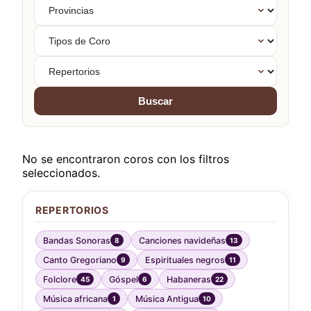
Provincias
Tipos
de
Coro
Repertorios
Buscar
No se encontraron coros con los filtros
seleccionados.
REPERTORIOS
Bandas Sonoras
Canciones navideñas
8
13
Canto Gregoriano
Espirituales negros
9
11
Folclore
Góspel
Habaneras
45
6
22
Música africana
Música Antigua
1
10