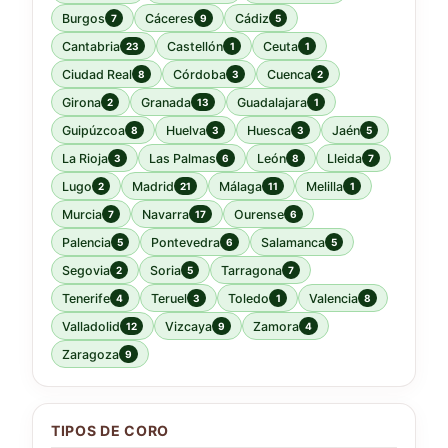
Burgos
Cáceres
Cádiz
7
9
5
Cantabria
Castellón
Ceuta
23
1
1
Ciudad Real
Córdoba
Cuenca
8
3
2
Girona
Granada
Guadalajara
2
13
1
Guipúzcoa
Huelva
Huesca
Jaén
8
3
3
5
La Rioja
Las Palmas
León
Lleida
3
6
8
7
Lugo
Madrid
Málaga
Melilla
2
21
11
1
Murcia
Navarra
Ourense
7
17
6
Palencia
Pontevedra
Salamanca
5
6
5
Segovia
Soria
Tarragona
2
5
7
Tenerife
Teruel
Toledo
Valencia
4
3
1
8
Valladolid
Vizcaya
Zamora
12
9
4
Zaragoza
9
TIPOS DE CORO