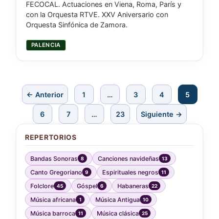
FECOCAL. Actuaciones en Viena, Roma, París y
con la Orquesta RTVE. XXV Aniversario con
Orquesta Sinfónica de Zamora.
PALENCIA
← Anterior
1
…
3
4
5
6
7
…
23
Siguiente →
REPERTORIOS
Bandas Sonoras
Canciones navideñas
8
13
Canto Gregoriano
Espirituales negros
9
11
Folclore
Góspel
Habaneras
45
6
22
Música africana
Música Antigua
1
10
Música barroca
Música clásica
11
25