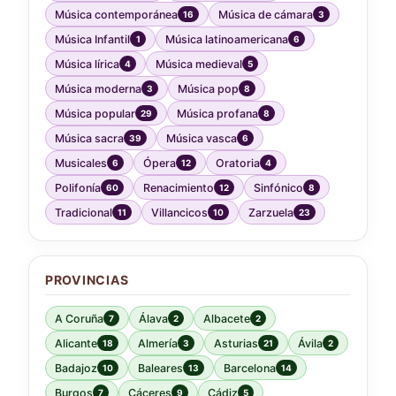
Música contemporánea
Música de cámara
16
3
Música Infantil
Música latinoamericana
1
6
Música lírica
Música medieval
4
5
Música moderna
Música pop
3
8
Música popular
Música profana
29
8
Música sacra
Música vasca
39
6
Musicales
Ópera
Oratoria
6
12
4
Polifonía
Renacimiento
Sinfónico
60
12
8
Tradicional
Villancicos
Zarzuela
11
10
23
PROVINCIAS
A Coruña
Álava
Albacete
7
2
2
Alicante
Almería
Asturias
Ávila
18
3
21
2
Badajoz
Baleares
Barcelona
10
13
14
Burgos
Cáceres
Cádiz
7
9
5