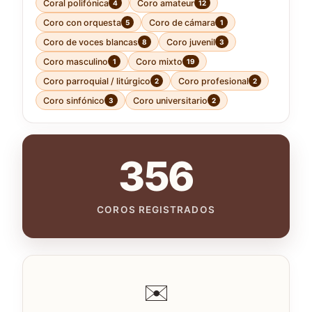
Coral polifónica
Coro amateur
4
12
Coro con orquesta
Coro de cámara
5
1
Coro de voces blancas
Coro juvenil
8
3
Coro masculino
Coro mixto
1
19
Coro parroquial / litúrgico
Coro profesional
2
2
Coro sinfónico
Coro universitario
3
2
356
COROS REGISTRADOS
✉️