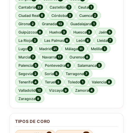
Cantabria
Castellón
Ceuta
23
1
1
Ciudad Real
Córdoba
Cuenca
8
3
2
Girona
Granada
Guadalajara
2
13
1
Guipúzcoa
Huelva
Huesca
Jaén
8
3
3
5
La Rioja
Las Palmas
León
Lleida
3
6
8
7
Lugo
Madrid
Málaga
Melilla
2
21
11
1
Murcia
Navarra
Ourense
7
17
6
Palencia
Pontevedra
Salamanca
5
6
5
Segovia
Soria
Tarragona
2
5
7
Tenerife
Teruel
Toledo
Valencia
4
3
1
8
Valladolid
Vizcaya
Zamora
12
9
4
Zaragoza
9
TIPOS DE CORO