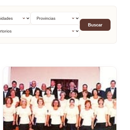
dades
Provincias
mas
Buscar
orios