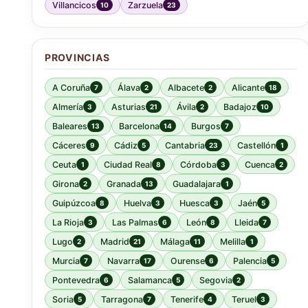
Villancicos
Zarzuela
10
23
PROVINCIAS
A Coruña
Álava
Albacete
Alicante
7
2
2
18
Almería
Asturias
Ávila
Badajoz
3
21
2
10
Baleares
Barcelona
Burgos
13
14
7
Cáceres
Cádiz
Cantabria
Castellón
9
5
23
1
Ceuta
Ciudad Real
Córdoba
Cuenca
1
8
3
2
Girona
Granada
Guadalajara
2
13
1
Guipúzcoa
Huelva
Huesca
Jaén
8
3
3
5
La Rioja
Las Palmas
León
Lleida
3
6
8
7
Lugo
Madrid
Málaga
Melilla
2
21
11
1
Murcia
Navarra
Ourense
Palencia
7
17
6
5
Pontevedra
Salamanca
Segovia
6
5
2
Soria
Tarragona
Tenerife
Teruel
5
7
4
3