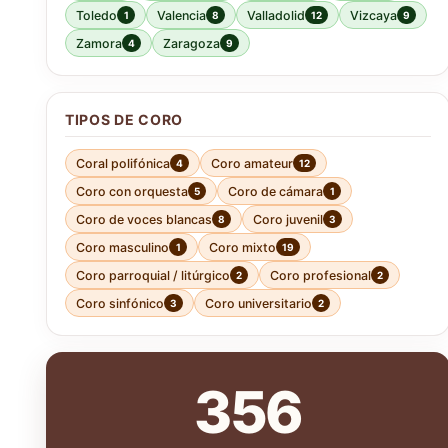
Toledo
Valencia
Valladolid
Vizcaya
1
8
12
9
Zamora
Zaragoza
4
9
TIPOS DE CORO
Coral polifónica
Coro amateur
4
12
Coro con orquesta
Coro de cámara
5
1
Coro de voces blancas
Coro juvenil
8
3
Coro masculino
Coro mixto
1
19
Coro parroquial / litúrgico
Coro profesional
2
2
Coro sinfónico
Coro universitario
3
2
356