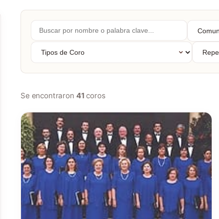
Buscar
Comuni
por
Autóno
nombre...
Tipos
Repert
de
Coro
Se encontraron
41
coros