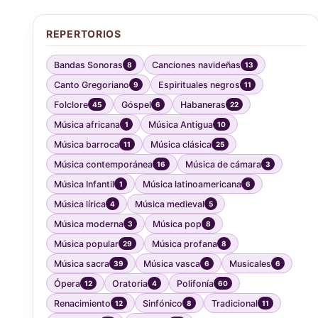
REPERTORIOS
Bandas Sonoras
Canciones navideñas
8
13
Canto Gregoriano
Espirituales negros
9
11
Folclore
Góspel
Habaneras
45
6
22
Música africana
Música Antigua
1
10
Música barroca
Música clásica
11
25
Música contemporánea
Música de cámara
16
3
Música Infantil
Música latinoamericana
1
6
Música lírica
Música medieval
4
5
Música moderna
Música pop
3
8
Música popular
Música profana
29
8
Música sacra
Música vasca
Musicales
39
6
6
Ópera
Oratoria
Polifonía
12
4
60
Renacimiento
Sinfónico
Tradicional
12
8
11