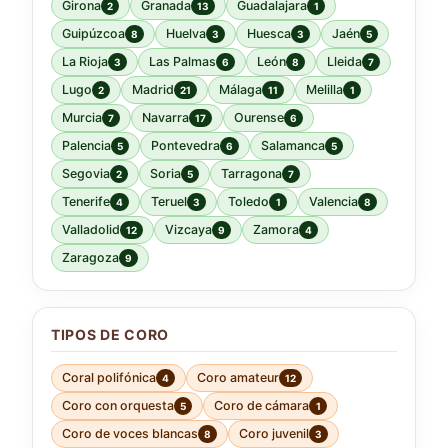
Girona
Granada
Guadalajara
2
13
1
Guipúzcoa
Huelva
Huesca
Jaén
8
3
3
5
La Rioja
Las Palmas
León
Lleida
3
6
8
7
Lugo
Madrid
Málaga
Melilla
2
21
11
1
Murcia
Navarra
Ourense
7
17
6
Palencia
Pontevedra
Salamanca
5
6
5
Segovia
Soria
Tarragona
2
5
7
Tenerife
Teruel
Toledo
Valencia
4
3
1
8
Valladolid
Vizcaya
Zamora
12
9
4
Zaragoza
9
TIPOS DE CORO
Coral polifónica
Coro amateur
4
12
Coro con orquesta
Coro de cámara
5
1
Coro de voces blancas
Coro juvenil
8
3