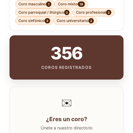
Coro masculino
Coro mixto
1
19
Coro parroquial / litúrgico
Coro profesional
2
2
Coro sinfónico
Coro universitario
3
2
356
COROS REGISTRADOS
✉️
¿Eres un coro?
Únete a nuestro directorio