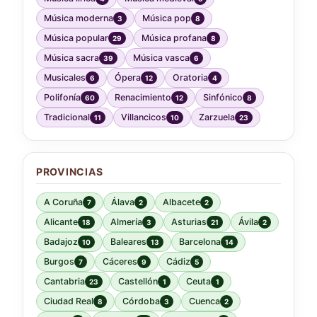
Música moderna
Música pop
3
8
Música popular
Música profana
29
8
Música sacra
Música vasca
39
6
Musicales
Ópera
Oratoria
6
12
4
Polifonía
Renacimiento
Sinfónico
60
12
8
Tradicional
Villancicos
Zarzuela
11
10
23
PROVINCIAS
A Coruña
Álava
Albacete
7
2
2
Alicante
Almería
Asturias
Ávila
18
3
21
2
Badajoz
Baleares
Barcelona
10
13
14
Burgos
Cáceres
Cádiz
7
9
5
Cantabria
Castellón
Ceuta
23
1
1
Ciudad Real
Córdoba
Cuenca
8
3
2