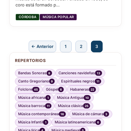
coro está formado p...
CÓRDOBA
MÚSICA POPULAR
← Anterior
1
2
3
REPERTORIOS
Bandas Sonoras
Canciones navideñas
8
13
Canto Gregoriano
Espirituales negros
9
11
Folclore
Góspel
Habaneras
45
6
22
Música africana
Música Antigua
1
10
Música barroca
Música clásica
11
25
Música contemporánea
Música de cámara
16
3
Música Infantil
Música latinoamericana
1
6
Música lírica
Música medieval
4
5