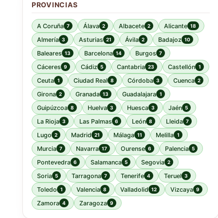
PROVINCIAS
A Coruña
Álava
Albacete
Alicante
7
2
2
18
Almería
Asturias
Ávila
Badajoz
3
21
2
10
Baleares
Barcelona
Burgos
13
14
7
Cáceres
Cádiz
Cantabria
Castellón
9
5
23
1
Ceuta
Ciudad Real
Córdoba
Cuenca
1
8
3
2
Girona
Granada
Guadalajara
2
13
1
Guipúzcoa
Huelva
Huesca
Jaén
8
3
3
5
La Rioja
Las Palmas
León
Lleida
3
6
8
7
Lugo
Madrid
Málaga
Melilla
2
21
11
1
Murcia
Navarra
Ourense
Palencia
7
17
6
5
Pontevedra
Salamanca
Segovia
6
5
2
Soria
Tarragona
Tenerife
Teruel
5
7
4
3
Toledo
Valencia
Valladolid
Vizcaya
1
8
12
9
Zamora
Zaragoza
4
9