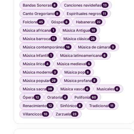
Bandas Sonoras
Canciones navideñas
8
13
Canto Gregoriano
Espirituales negros
9
11
Folclore
Góspel
Habaneras
45
6
22
Música africana
Música Antigua
1
10
Música barroca
Música clásica
11
25
Música contemporánea
Música de cámara
16
3
Música Infantil
Música latinoamericana
1
6
Música lírica
Música medieval
4
5
Música moderna
Música pop
3
8
Música popular
Música profana
29
8
Música sacra
Música vasca
Musicales
39
6
6
Ópera
Oratoria
Polifonía
12
4
60
Renacimiento
Sinfónico
Tradicional
12
8
11
Villancicos
Zarzuela
10
23