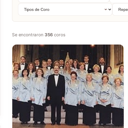
nombre...
Tipos
Repert
de
Coro
Se encontraron
356
coros