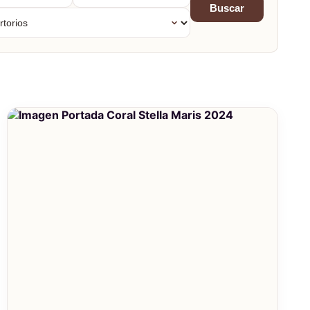
Buscar
orios