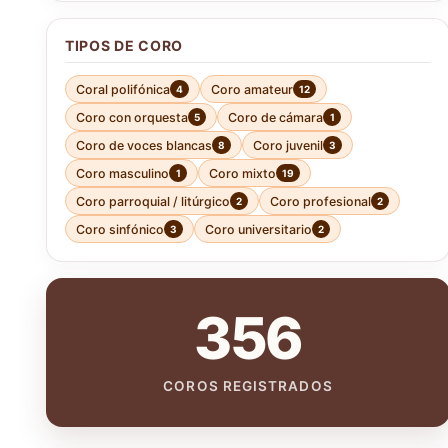
TIPOS DE CORO
Coral polifónica
Coro amateur
4
12
Coro con orquesta
Coro de cámara
5
1
Coro de voces blancas
Coro juvenil
8
3
Coro masculino
Coro mixto
1
19
Coro parroquial / litúrgico
Coro profesional
2
2
Coro sinfónico
Coro universitario
3
2
356
COROS REGISTRADOS